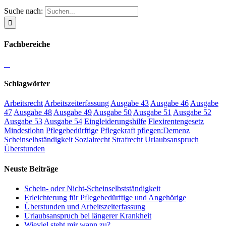
Suche nach:
Fachbereiche
Schlagwörter
Arbeitsrecht
Arbeitszeiterfassung
Ausgabe 43
Ausgabe 46
Ausgabe
47
Ausgabe 48
Ausgabe 49
Ausgabe 50
Ausgabe 51
Ausgabe 52
Ausgabe 53
Ausgabe 54
Eingleiderungshilfe
Flexirentengesetz
Mindestlohn
Pflegebedürftige
Pflegekraft
pflegen:Demenz
Scheinselbständigkeit
Sozialrecht
Strafrecht
Urlaubsanspruch
Überstunden
Neuste Beiträge
Schein- oder Nicht-Scheinselbstständigkeit
Erleichterung für Pﬂegebedürftige und Angehörige
Überstunden und Arbeitszeiterfassung
Urlaubsanspruch bei längerer Krankheit
Wieviel steht mir wann zu?