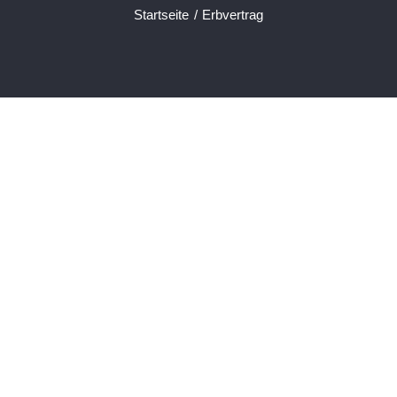
Startseite
Erbvertrag
Erbrecht
Enterbung
Erbschein
Erbverzicht
Nachlassgericht
Pflichtteilanspruch
Testament
Bei Fragen aus diesem Bereich ist Herr
Rechtsanwalt Christian Zumdick Ihr