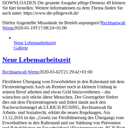
DOWNLOADEN Die gesamte Ausgabe pflege:Demenz 49 können
Sie hier bestellen. Weitere Informationen zu dem Thema finden Sie
auch unter: https://www.die-pflegewelt.de/
Dürfen Angestellte Missstände im Betrieb anprangern?
Rechtsanwalt
Werne
2020-01-19T17:08:24+01:00
Neue Lebensarbeitszeit
Gallerie
Neue Lebensarbeitszeit
Rechtsanwalt Werne
2020-03-02T21:29:42+01:00
Flexiblerer Übergang vom Erwerbsleben in den Ruhestand mit dem
Flexirentengesetz Auch als Rentner noch in kleinem Umfang in
seinem Beruf arbeiten und etwas Geld hinzuverdienen – das
wünschen sich etliche ältere Menschen. Der Gesetzgeber fördert
dies mit dem Flexirentengesetz und federt damit auch den
Nachwuchsmangel ab.ULRICH RÜSING, Rechtsanwalt für
Arbeits- und Sozialrecht, erklärt die neuen Regelungen. Am
13.12.2016 ist das „Gesetz zur Flexibilisierung des Übergangs vom
Erwerbsleben in den Ruhestand und zur Stärkung von Prävention
und Rehabilitation im Erwerbsleben“ (Flexirentengesetz, BGB Blatt