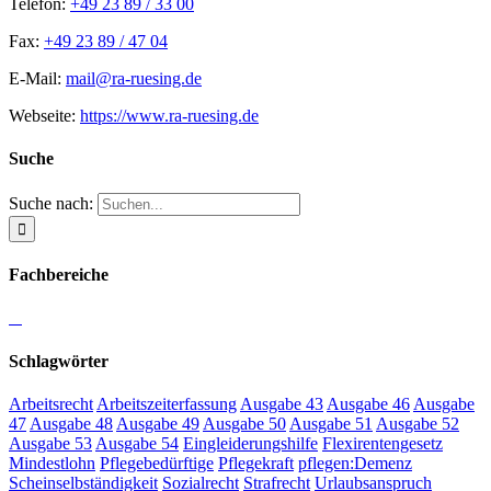
Telefon:
+49 23 89 / 33 00
Fax:
+49 23 89 / 47 04
E-Mail:
mail@ra-ruesing.de
Webseite:
https://www.ra-ruesing.de
Suche
Suche nach:
Fachbereiche
Schlagwörter
Arbeitsrecht
Arbeitszeiterfassung
Ausgabe 43
Ausgabe 46
Ausgabe
47
Ausgabe 48
Ausgabe 49
Ausgabe 50
Ausgabe 51
Ausgabe 52
Ausgabe 53
Ausgabe 54
Eingleiderungshilfe
Flexirentengesetz
Mindestlohn
Pflegebedürftige
Pflegekraft
pflegen:Demenz
Scheinselbständigkeit
Sozialrecht
Strafrecht
Urlaubsanspruch