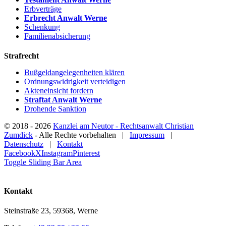
Erbverträge
Erbrecht Anwalt Werne
Schenkung
Familienabsicherung
Strafrecht
Bußgeldangelegenheiten klären
Ordnungswidrigkeit verteidigen
Akteneinsicht fordern
Straftat Anwalt Werne
Drohende Sanktion
© 2018 -
2026
Kanzlei am Neutor - Rechtsanwalt Christian
Zumdick
- Alle Rechte vorbehalten |
Impressum
|
Datenschutz
|
Kontakt
Facebook
X
Instagram
Pinterest
Toggle Sliding Bar Area
Kontakt
Steinstraße 23, 59368, Werne