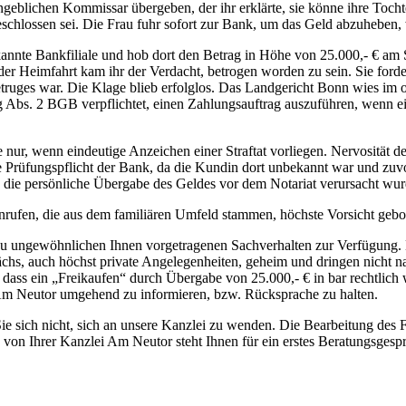
ngeblichen Kommissar übergeben, der ihr erklärte, sie könne ihre Toch
eschlossen sei. Die Frau fuhr sofort zur Bank, um das Geld abzuheben, 
ekannte Bankfiliale und hob dort den Betrag in Höhe von 25.000,- € am S
 Heimfahrt kam ihr der Verdacht, betrogen worden zu sein. Sie forder
truges war. Die Klage blieb erfolglos. Das Landgericht Bonn wies im ob
 Abs. 2 BGB verpflichtet, einen Zahlungsauftrag auszuführen, wenn ei
se nur, wenn eindeutige Anzeichen einer Straftat vorliegen. Nervositä
üfungspflicht der Bank, da die Kundin dort unbekannt war und zuvor e
h die persönliche Übergabe des Geldes vor dem Notariat verursacht wur
Anrufen, die aus dem familiären Umfeld stammen, höchste Vorsicht gebot
 zu ungewöhnlichen Ihnen vorgetragenen Sachverhalten zur Verfügung. 
hs, auch höchst private Angelegenheiten, geheim und dringen nicht nach
 dass ein „Freikaufen“ durch Übergabe von 25.000,- € in bar rechtlich 
i Am Neutor umgehend zu informieren, bzw. Rücksprache zu halten.
ie sich nicht, sich an unsere Kanzlei zu wenden. Die Bearbeitung des F
k von Ihrer Kanzlei Am Neutor steht Ihnen für ein erstes Beratungsge