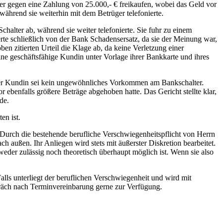
ter gegen eine Zahlung von 25.000,- € freikaufen, wobei das Geld vor
während sie weiterhin mit dem Betrüger telefonierte.
chalter ab, während sie weiter telefonierte. Sie fuhr zu einem
te schließlich von der Bank Schadensersatz, da sie der Meinung war,
en zitierten Urteil die Klage ab, da keine Verletzung einer
ne geschäftsfähige Kundin unter Vorlage ihrer Bankkarte und ihres
t der Kundin sei kein ungewöhnliches Vorkommen am Bankschalter.
benfalls größere Beträge abgehoben hatte. Das Gericht stellte klar,
de.
en ist.
Durch die bestehende berufliche Verschwiegenheitspflicht von Herrn
 außen. Ihr Anliegen wird stets mit äußerster Diskretion bearbeitet.
weder zulässig noch theoretisch überhaupt möglich ist. Wenn sie also
alls unterliegt der beruflichen Verschwiegenheit und wird mit
spräch nach Terminvereinbarung gerne zur Verfügung.