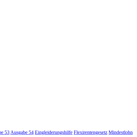
be 53
Ausgabe 54
Eingleiderungshilfe
Flexirentengesetz
Mindestlohn