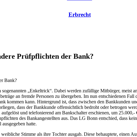
Erbrecht
ndere Prüfpflichten der Bank?
der Bank?
ogenannten „Enkeltrick“. Dabei werden zufällige Mitbürger, meist anha
dbeträge an fremde Personen zu übergeben. Im nun entschiedenen Fall 
nk kommen kann. Hintergrund ist, dass zwischen den Bankkunden und d
iegen, dass der Bankkunde offensichtlich bedroht oder betrogen werde
ufgelöst und telefonierend am Bankschalter erschienen, um 25.000,- €
pflichten des Bankangestellten aus. Das LG Bonn entschied, dass kei
l ausgegeben hatte.
ne weibliche Stimme als ihre Tochter ausgab. Diese behauptete, einen Au