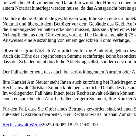
polizeilicher Haft zu befinden. Daraufhin wurde der Hörer an einen a
einem Notariat hinterlegt werden müsse, da das Amtsgericht bereits g
Da ihre übliche Bankfiliale geschlossen war, fuhr sie in eine ihr unb
Notariat und übergab dem Betrüger vor dem Gebäude das Geld. Auf der
die Bankangestellten hätten erkennen müssen, dass sie Opfer eines Be
Nebenpflicht aus dem Girovertrag vorlag. Die Bank sei gemäß § 75 g
Ausweises eine Auszahlung von einem gedeckten Konto verlange.
Obwohl es grundsätzlich Warnpflichten für die Bank gibt, gelten die
Auch die Höhe der abgehobenen Summe rechtfertige keine besondere Pr
dass der Schaden nicht durch die Abhebung selbst, sondern erst durc
Der Fall zeigt erneut, dass auch bei seriös klingenden Anrufen oder 
Ihre Kanzlei Am Neutor steht Ihnen auch kurzfristig bei Rückfragen
Rechtsanwalt Christian Zumdick bleiben sämtliche Details des Gespräc
Im vorliegenden Fall hätte Ihnen jeder Rechtsanwalt erklären können,
einen entsprechenden Anruf erhalten, zögern Sie nicht, Ihre Kanzle
Für den Fall, dass Sie Opfer eines Betruges geworden sind, scheuen S
äußerster Diskretion bearbeitet. Herr Rechtsanwalt Christian Zumdic
Rechtsanwalt Werne
2025-06-08T18:27:11+02:00