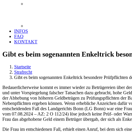
INFOS
FAQ
KONTAKT
Gibt es beim sogenannten Enkeltrick beso
Startseite
Strafrecht
Gibt es beim sogenannten Enkeltrick besondere Prüfpflichten 
Bedauerlicherweise kommt es immer wieder zu Betrügereien über den s
und unter Vorspiegelung falscher Tatsachen dazu gebracht, hohe Gel
der Abhebung von höheren Geldbeträgen zu Prüfungspflichten der Ba
Nebenpflichten ergeben können. Wenn erhebliche Anzeichen dafür vorl
entscheidenden Fall des Landgerichts Bonn (LG Bonn) war eine Frau a
vom 07.08.2024 – AZ: 2 O 112/24) löse jedoch keine Prüf- oder Warn
Frau das abgehobene Geld einem Betrüger übergab, der sich als Enke
Die Frau im entschiedenen Fall, erhielt einen Anruf, bei dem sich ei