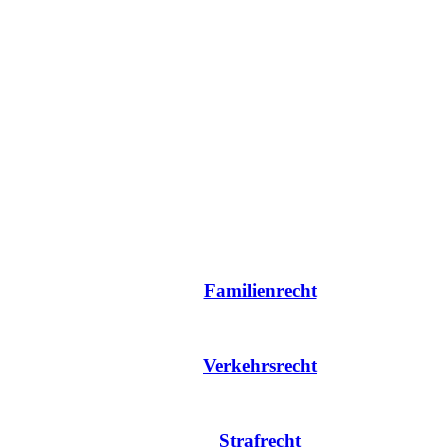
Kanzlei Am Neutor, RA Christian Zum
 Neutor in Werne ist Ihr kompetenter Ansprechpartner in sämtlichen R
Familienrecht
Verkehrsrecht
Strafrecht