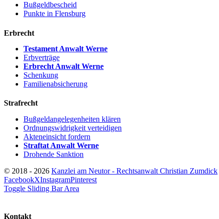
Bußgeldbescheid
Punkte in Flensburg
Erbrecht
Testament Anwalt Werne
Erbverträge
Erbrecht Anwalt Werne
Schenkung
Familienabsicherung
Strafrecht
Bußgeldangelegenheiten klären
Ordnungswidrigkeit verteidigen
Akteneinsicht fordern
Straftat Anwalt Werne
Drohende Sanktion
© 2018 -
2026
Kanzlei am Neutor - Rechtsanwalt Christian Zumdick
Facebook
X
Instagram
Pinterest
Toggle Sliding Bar Area
Kontakt