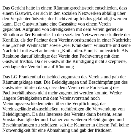
Das Gericht hatte in einem Räumungsrechtsstreit entschieden, dass
einem Gastwirt, der sich in den sozialen Netzwerken abfällig über
den Verpächter äußerte, der Pachtvertrag fristlos gekündigt werden
kann. Der Gastwirt hatte eine Gaststätte von einem Verein
gepachtet. Aufgrund von Streitigkeiten mit dem Verein geriet die
Situation außer Kontrolle. In den sozialen Netzwerken eskalierte der
Konflikt, als der Pächter dem Vereinsvorsitzenden in einer Nachricht
eine „scheiß Weihnacht“ sowie „viel Krankheit“ wünschte und seine
Nachricht mit zwei animierten „Kothaufen-Emojis“ unterstrich. Als
Reaktion darauf kündigte der Verein den Pachtvertrag mit dem
Gastwirt fristlos. Da der Gastwirt die Kündigung nicht akzeptierte,
verklagte der Verein ihn auf Räumung.
Das LG Frankenthal entschied zugunsten des Vereins und gab der
Räumungsklage statt. Die Beleidigungen und Beschimpfungen des
Gastwirtes führten dazu, dass dem Verein eine Fortsetzung des
Pachtverhältnisses nicht mehr zugemutet werden konnte. Weder
längere Streitigkeiten mit dem Vereinsvorstand noch
Meinungsverschiedenheiten über die Verpflichtung, das
Vereinsgelände abzuschließen, rechtfertigen die Verwendung von
Beleidigungen. Da das Interesse des Vereins darin besteht, seine
Vorstandsmitglieder und Trainer vor weiteren Beleidigungen und
Beschimpfungen zu schützen, sah die Kammer in diesem Fall keine
Notwendigkeit für eine Abmahnung und gab der fristlosen