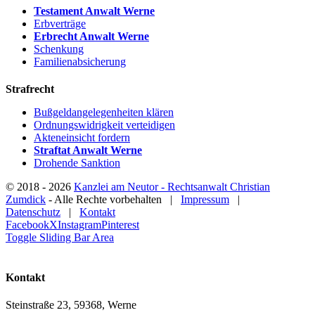
Testament Anwalt Werne
Erbverträge
Erbrecht Anwalt Werne
Schenkung
Familienabsicherung
Strafrecht
Bußgeldangelegenheiten klären
Ordnungswidrigkeit verteidigen
Akteneinsicht fordern
Straftat Anwalt Werne
Drohende Sanktion
© 2018 -
2026
Kanzlei am Neutor - Rechtsanwalt Christian
Zumdick
- Alle Rechte vorbehalten |
Impressum
|
Datenschutz
|
Kontakt
Facebook
X
Instagram
Pinterest
Toggle Sliding Bar Area
Kontakt
Steinstraße 23, 59368, Werne