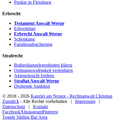
Punkte in Flensburg
Erbrecht
Testament Anwalt Werne
Erbverträge
Erbrecht Anwalt Werne
Schenkung
Familienabsicherung
Strafrecht
Bußgeldangelegenheiten klären
Ordnungswidrigkeit verteidigen
Akteneinsicht fordern
Straftat Anwalt Werne
Drohende Sanktion
© 2018 -
2026
Kanzlei am Neutor - Rechtsanwalt Christian
Zumdick
- Alle Rechte vorbehalten |
Impressum
|
Datenschutz
|
Kontakt
Facebook
X
Instagram
Pinterest
Toggle Sliding Bar Area