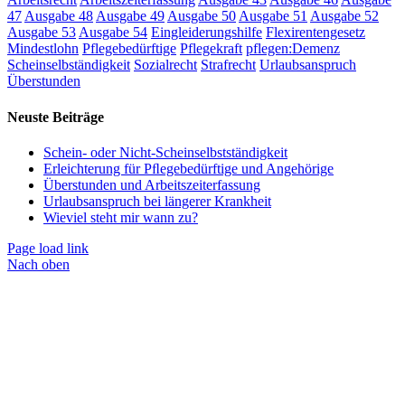
47
Ausgabe 48
Ausgabe 49
Ausgabe 50
Ausgabe 51
Ausgabe 52
Ausgabe 53
Ausgabe 54
Eingleiderungshilfe
Flexirentengesetz
Mindestlohn
Pflegebedürftige
Pflegekraft
pflegen:Demenz
Scheinselbständigkeit
Sozialrecht
Strafrecht
Urlaubsanspruch
Überstunden
Neuste Beiträge
Schein- oder Nicht-Scheinselbstständigkeit
Erleichterung für Pﬂegebedürftige und Angehörige
Überstunden und Arbeitszeiterfassung
Urlaubsanspruch bei längerer Krankheit
Wieviel steht mir wann zu?
Page load link
Nach oben