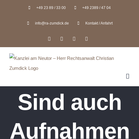
Zum
+49 23 89 / 33 00
+49 2389 / 47 04
Inhalt
info@ra-zumdick.de
Kontakt / Anfahrt
springen
Facebook
X
Instagram
Pinterest
Sind auch
Aufnahmen